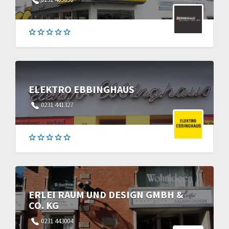
ELEKTRO EBBINGHAUS
0231 441327
ERLEI RAUM UND DESIGN GMBH &
CO. KG
0231 443004