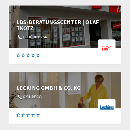
LBS-BERATUNGSCENTER | OLAF
TKOTZ
(0231) 18952747
LECKING GMBH & CO. KG
0231 443033