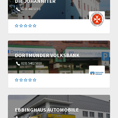
DIE JOHANNITER
0231 442323-0
DORTMUNDER VOLKSBANK
0231 5402 5010
EBBINGHAUS AUTOMOBILE
0231 409090