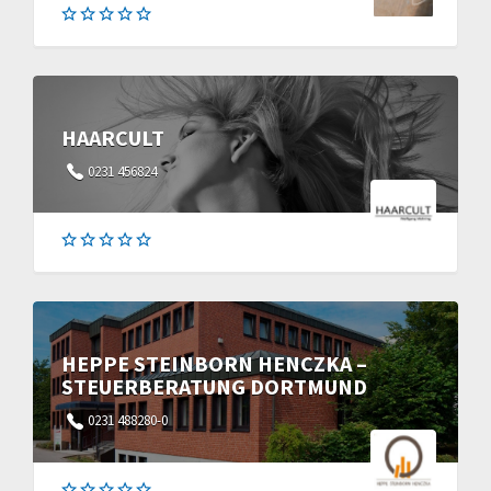
HAARCULT
0231 456824
HEPPE STEINBORN HENCZKA –
STEUERBERATUNG DORTMUND
0231 488280-0